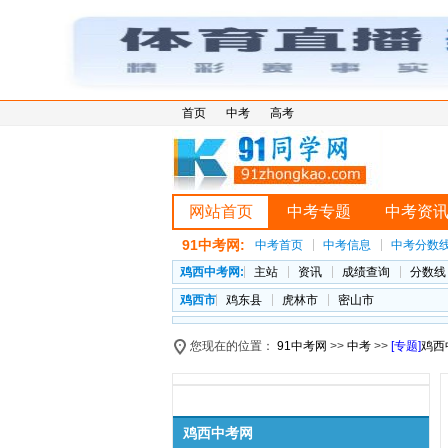
首页
中考
高考
网站首页
中考专题
中考资
91中考网:
中考首页
中考信息
中考分数
鸡西中考网:
主站
资讯
成绩查询
分数线
鸡西市
鸡东县
虎林市
密山市
您现在的位置：
91中考网
>>
中考
>>
[专题]
鸡西
鸡西中考网