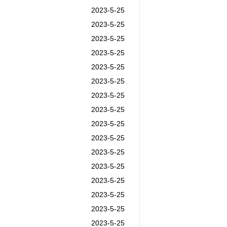
2023-5-25
2023-5-25
2023-5-25
2023-5-25
2023-5-25
2023-5-25
2023-5-25
2023-5-25
2023-5-25
2023-5-25
2023-5-25
2023-5-25
2023-5-25
2023-5-25
2023-5-25
2023-5-25