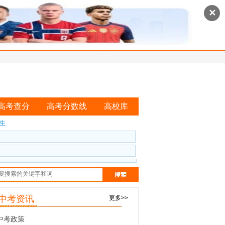
✕
高考查分
高考分数线
高校库
生
西中考资讯
更多>>
西中考政策