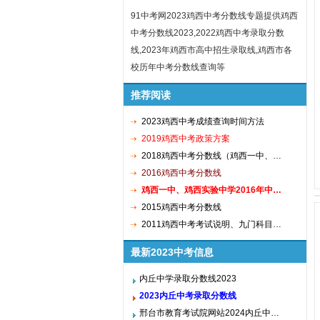
91中考网2023鸡西中考分数线专题提供鸡西
中考分数线2023,2022鸡西中考录取分数
线,2023年鸡西市高中招生录取线,鸡西市各
校历年中考分数线查询等
推荐阅读
2023鸡西中考成绩查询时间方法
2019鸡西中考政策方案
2018鸡西中考分数线（鸡西一中、…
2016鸡西中考分数线
鸡西一中、鸡西实验中学2016年中…
2015鸡西中考分数线
2011鸡西中考考试说明、九门科目…
最新2023中考信息
内丘中学录取分数线2023
2023内丘中考录取分数线
邢台市教育考试院网站2024内丘中…