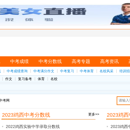
讯
中考成绩
中考分数线
高考专题
高考资讯
线
中考成绩查询
中考满分作文
中考复习
中考体育
名校风采
培训招
作文
复习备考
体育
名校
中考网
2023鸡西中考分数线
2023鸡
更多>>
2022鸡西实验中学录取分数线
2023鸡