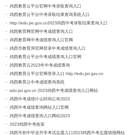
鸡西教育云平台官网中考录取查询入口
鸡西教育云平台中考录取结果查询系统入口
http://edu.jixi.gov.cn2023鸡西中考录取结果查询入口
鸡西教育网官网中考成绩查询入口
鸡西教育网中考成绩查询入口官网
鸡西市教育局官网登录中考成绩查询入口
鸡西教育云平台中考成绩查询入口官网
鸡西教育云2023年中考成绩查询
鸡西教育云平台官网登录入口 http://edu.jixi.gov.cn
鸡西教育云中考成绩查询系统
edu.jixi.gov.cn 2023鸡西中考成绩查询入口网站
鸡西中考成绩什么时间公布2023
鸡西中考成绩查询网站入口官网
鸡西中考成绩查询入口网站2023
2023鸡西中考政策
鸡西市初中毕业升学考试志愿入口2023鸡西中考志愿填报网站