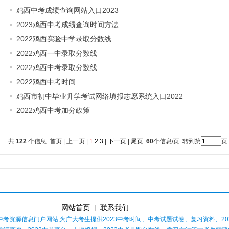
鸡西中考成绩查询网站入口2023
2023鸡西中考成绩查询时间方法
2022鸡西实验中学录取分数线
2022鸡西一中录取分数线
2022鸡西中考录取分数线
2022鸡西中考时间
鸡西市初中毕业升学考试网络填报志愿系统入口2022
2022鸡西中考加分政策
共
122
个信息 首页 | 上一页 |
1
2
3
|
下一页
|
尾页
60
个信息/页 转到第
页
网站首页
联系我们
3中考资源信息门户网站,为广大考生提供2023中考时间、中考试题试卷、复习资料、2