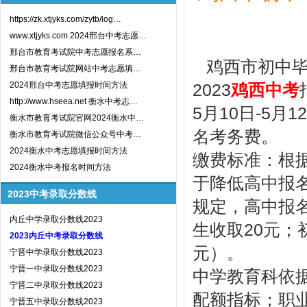
https://zk.xtjyks.com/zytb/log…
www.xtjyks.com 2024邢台中考志愿…
邢台市教育考试院中考志愿报名系…
鸡西市初中
邢台市教育考试院网站中考志愿填…
2024邢台中考志愿填报时间方法
2023
鸡西中考
http://www.hseea.net 衡水中考志…
5月10日-5
衡水市教育考试院官网2024衡水中…
名考务费。
衡水市教育考试院微信公众号中考…
2024衡水中考志愿填报时间方法
缴费标准：根
2024衡水中考报名时间方法
于降低高中报名
2023中考录取分数线
规定，高中报
内丘中学录取分数线2023
生收取20元；
2023内丘中考录取分数线
元）。
宁晋中学录取分数线2023
宁晋一中录取分数线2023
中学教育科依
宁晋二中录取分数线2023
配额指标；职
宁晋五中录取分数线2023