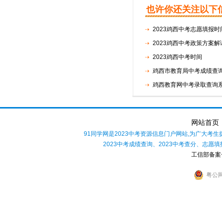
也许你还关注以下
2023鸡西中考志愿填报时
2023鸡西中考政策方案解
2023鸡西中考时间
鸡西市教育局中考成绩查询 
鸡西教育网中考录取查询系
网站首页
91同学网是2023中考资源信息门户网站,为广大考生
2023中考成绩查询、2023中考查分、志愿
工信部备案号
粤公网