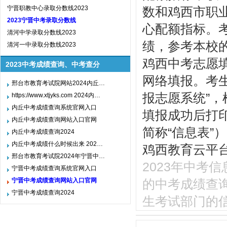
宁晋职教中心录取分数线2023
数和鸡西市职
2023宁晋中考录取分数线
心配额指标。
清河中学录取分数线2023
绩，参考本校
清河一中录取分数线2023
鸡西中考志愿
2023中考成绩查询、中考查分
网络填报。考
邢台市教育考试院网站2024内丘…
报志愿系统”
https://www.xtjyks.com 2024内…
内丘中考成绩查询系统官网入口
填报成功后打印
内丘中考成绩查询网站入口官网
简称“信息表”
内丘中考成绩查询2024
内丘中考成绩什么时候出来 202…
鸡西教育云平
邢台市教育考试院2024年宁晋中…
2023年中考信息
宁晋中考成绩查询系统官网入口
宁晋中考成绩查询网站入口官网
的中考成绩查
宁晋中考成绩查询2024
生考试部门的