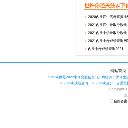
也许你还关注以下
2020内丘四中高考喜报
2021内丘四中录取分数线
2021内丘中学录取分数线
2021内丘中考成绩查询网站入
内丘中考成绩查询2021
网站首页
91中考网是2022中考资源信息门户网站,为广大考生
2022中考成绩查询、2022中考查分、志愿
Copyright 
版
工信部备案号