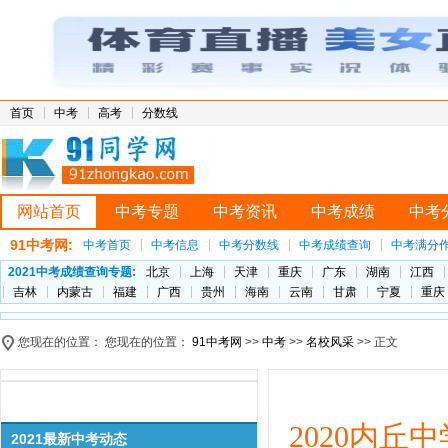
首页
中考
高考
分数线
网站首页
中考专题
中考资讯
中考成绩
中考
91中考网:
中考首页
中考信息
中考分数线
中考成绩查询
中考满分
2021中考成绩查询专题:
北京
上海
天津
重庆
广东
湖南
江西
吉林
内蒙古
福建
广西
贵州
海南
云南
甘肃
宁夏
重庆
您现在的位置： 您现在的位置：
91中考网
>>
中考
>>
名校风采
>> 正文
2020内
2021最新中考动态