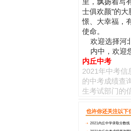
里，飘扬着写
士俱欢颜”的大
憬、大幸福，
使命。
欢迎选择河北
内中，欢迎
内丘中考
2021年中考信息
的中考成绩查
生考试部门的
也许你还关注以下
2021内丘中学录取分数线