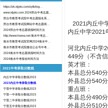
https://zk.xtjyks.com/zytb/log…
www.xtjyks.com 2024邢台中考志愿…
邢台市教育考试院中考志愿报名系…
2021内丘
邢台市教育考试院网站中考志愿填…
2024邢台中考志愿填报时间方法
内丘中学202
http://www.hseea.net 衡水中考志…
衡水市教育考试院官网2024衡水中…
河北内丘中学2
衡水市教育考试院微信公众号中考…
2024衡水中考志愿填报时间方法
449分（不含
2024衡水中考报名时间方法
英才班：
2021中考录取分数线
本县总分540
内丘中学录取分数线2023
外县总分540
2023内丘中考录取分数线
重点班：
宁晋中学录取分数线2023
宁晋一中录取分数线2023
本县总分490
宁晋二中录取分数线2023
外县总分510
宁晋五中录取分数线2023