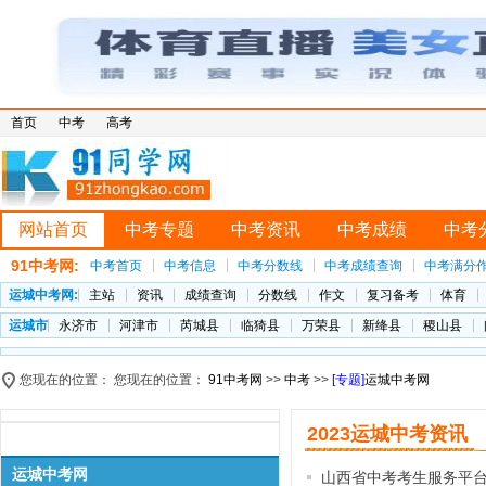
首页
中考
高考
网站首页
中考专题
中考资讯
中考成绩
中考
91中考网:
中考首页
中考信息
中考分数线
中考成绩查询
中考满分
运城中考网:
主站
资讯
成绩查询
分数线
作文
复习备考
体育
运城市
永济市
河津市
芮城县
临猗县
万荣县
新绛县
稷山县
您现在的位置： 您现在的位置：
91中考网
>>
中考
>>
[专题]
运城中考网
2023运城中考资讯
运城中考网
山西省中考考生服务平台