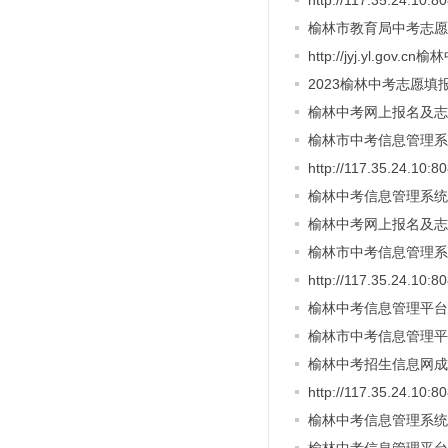
http://117.35.24
榆林市教育局中考志愿
http://jyj.yl.go
2023榆林中考志愿填
榆林中考网上报名及志
榆林市中考信息管理系
http://117.35.24.
榆林中考信息管理系统
榆林中考网上报名及志
榆林市中考信息管理系
http://117.35.24
榆林中考信息管理平台
榆林市中考信息管理平
榆林中考招生信息网成
http://117.35.2
榆林中考信息管理系统