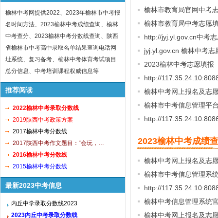
榆林市教育局官网中考
榆林中考网提供2022、2023年榆林市中考报
榆林市教育局中考志愿
名时间方法、2023榆林中考成绩查询、榆林
中考查分、2023榆林中考分数线查询、陕西
http://jyj.yl.gov.cn
省榆林市中考高中录取名单结果查询电话网
jyj.yl.gov.cn 榆林
址系统、复习备考、榆林中考体育考试项目
2023榆林中考志愿填报
总分信息、中考培训课程权威信息等
http://117.35.24.1
推荐阅读
榆林中考网上报名及志
榆林市中考信息管理平
2022榆林中考录取分数线
http://117.35.24.1
2019陕西中考政策方案
2017榆林中考分数线
2023榆林中考成绩
2017陕西中考作文题目：“会玩，…
2016榆林中考分数线
榆林中考网上报名及志
2015榆林中考分数线
榆林市中考信息管理系
最新2023中考信息
http://117.35.24.10:
榆林中考信息管理系统
内丘中学录取分数线2023
榆林中考网上报名及志
2023内丘中考录取分数线