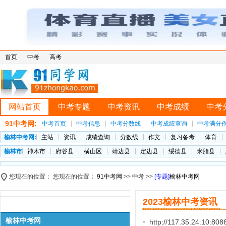
首页
中考
高考
网站首页
中考专题
中考资讯
中考成绩
中考
91中考网:
中考首页
中考信息
中考分数线
中考成绩查询
中考满分
榆林中考网:
主站
资讯
成绩查询
分数线
作文
复习备考
体育
榆林市
神木市
府谷县
横山区
靖边县
定边县
绥德县
米脂县
您现在的位置： 您现在的位置：
91中考网
>>
中考
>>
[专题]
榆林中考网
2023榆林中考资讯
榆林中考网
http://117.35.24.1