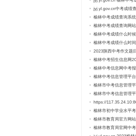
jyj.yl.gov.cn 
jyj.yl.gov.cn中考成绩
榆林中考成绩查询系统
榆林中考成绩查询网站
榆林中考成绩什么时候出
榆林中考成绩什么时间公
2023陕西中考作文
榆林中考招生信息网2
榆林中考信息网中考报
榆林中考信息管理平台
榆林市中考信息管理平
榆林市中考信息管理平台门户登
https://117.35.2
榆林市初中学业水平考试报名入口
榆林市教育局官方网站
榆林市教育局官网中考