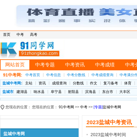
首页
中考
高考
网站首页
中考专题
中考资讯
中考成绩
中考
91中考网:
中考首页
中考信息
中考分数线
中考成绩查询
中考满分
盐城中考网:
主站
资讯
成绩查询
分数线
作文
复习备考
体育
盐城市
建湖县
响水县
阜宁县
射阳县
滨海县
东台市
大丰区
您现在的位置： 您现在的位置：
91中考网
>>
中考
>>
[专题]
盐城中考网
2023盐城中考资讯
盐城中考网
2023盐城中考时间