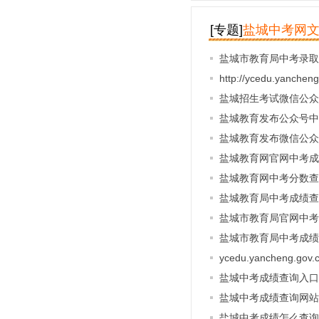
[专题]
盐城中考网
盐城市教育局中考录取
http://ycedu.yan
盐城招生考试微信公众
盐城教育发布公众号中
盐城教育发布微信公众
盐城教育网官网中考成
盐城教育网中考分数查
盐城教育局中考成绩查
盐城市教育局官网中考
盐城市教育局中考成绩
ycedu.yancheng.
盐城中考成绩查询入口网
盐城中考成绩查询网站
盐城中考成绩怎么查询 