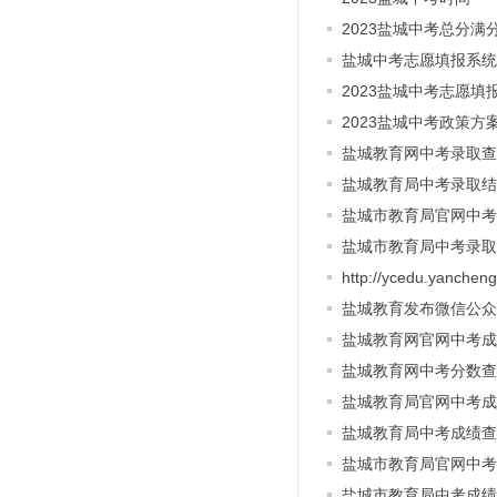
2023盐城中考总分
盐城中考志愿填报系统
2023盐城中考志愿填
2023盐城中考政策方
盐城教育网中考录取查
盐城教育局中考录取结
盐城市教育局官网中考
盐城市教育局中考录取
http://ycedu.yan
盐城教育发布微信公众
盐城教育网官网中考成
盐城教育网中考分数查
盐城教育局官网中考成
盐城教育局中考成绩查
盐城市教育局官网中考
盐城市教育局中考成绩