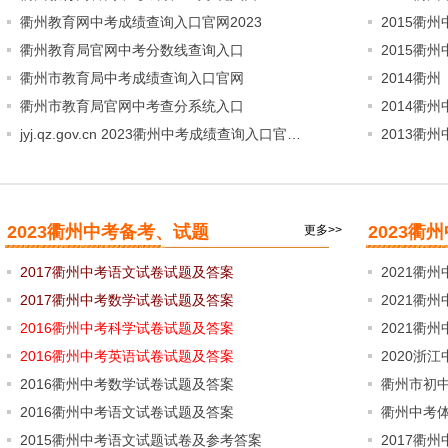
衢州教育网中考成绩查询入口官网2023
2015衢
衢州教育局官网中考分数线查询入口
2015衢
衢州市教育局中考成绩查询入口官网
2014衢
衢州市教育局官网中考查分系统入口
2014衢
jyj.qz.gov.cn 2023衢州中考成绩查询入口官…
2013衢
2023衢州中考备考、试题
2023衢
更多>>
2017衢州中考语文试卷试题及答案
2021衢
2017衢州中考数学试卷试题及答案
2021衢
2016衢州中考科学试卷试题及答案
2021衢
2016衢州中考英语试卷试题及答案
2020浙
2016衢州中考数学试卷试题及答案
衢州市初
2016衢州中考语文试卷试题及答案
衢州中考
2015衢州中考语文试题试卷及参考答案
2017衢