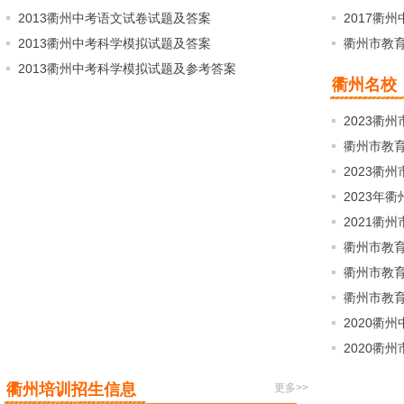
2013衢州中考语文试卷试题及答案
2017衢
2013衢州中考科学模拟试题及答案
衢州市教育
2013衢州中考科学模拟试题及参考答案
衢州名校
2023衢
衢州市教育
2023衢
2023年
2021衢
衢州市教育
衢州市教育
衢州市教育
2020衢
2020衢
衢州培训招生信息
更多>>