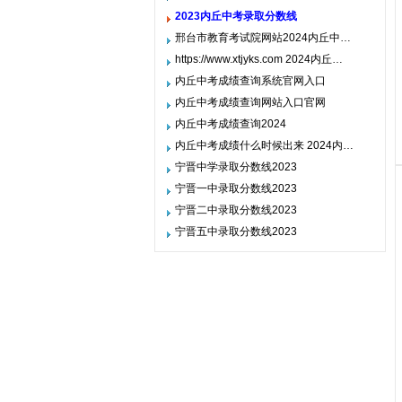
2023内丘中考录取分数线
邢台市教育考试院网站2024内丘中…
https://www.xtjyks.com 2024内丘…
内丘中考成绩查询系统官网入口
内丘中考成绩查询网站入口官网
内丘中考成绩查询2024
内丘中考成绩什么时候出来 2024内…
宁晋中学录取分数线2023
宁晋一中录取分数线2023
宁晋二中录取分数线2023
宁晋五中录取分数线2023