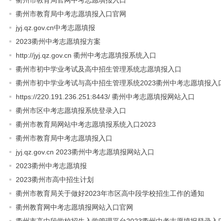
衢州市教育局官网中考志愿填报入口
衢州市教育局中考志愿填报入口官网
jyj.qz.gov.cn中考志愿填报
2023衢州中考志愿填报方案
http://jyj.qz.gov.cn 衢州中考志愿填报系统入口
衢州市初中学业考试及高中招生管理系统志愿填报入口
衢州市初中学业考试与高中招生管理系统2023衢州中考志愿填报入
https://220.191.236.251:8443/ 衢州中考志愿填报网站入口
衢州市区中考志愿填报系统登录入口
衢州市教育局网站中考志愿填报系统入口2023
衢州市教育局中考志愿填报入口
jyj.qz.gov.cn 2023衢州中考志愿填报网站入口
2023衢州中考志愿填报
2023衢州市高中招生计划
衢州市教育局关于做好2023年市区高中段学校招生工作的通知
衢州教育网中考志愿填报网站入口官网