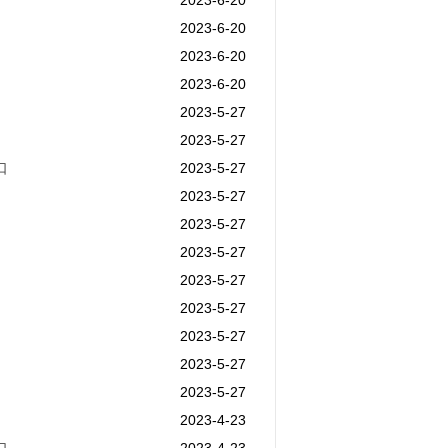
2023-6-20
2023-6-20
2023-6-20
2023-6-20
2023-5-27
2023-5-27
口
2023-5-27
2023-5-27
2023-5-27
2023-5-27
2023-5-27
2023-5-27
2023-5-27
2023-5-27
2023-5-27
2023-4-23