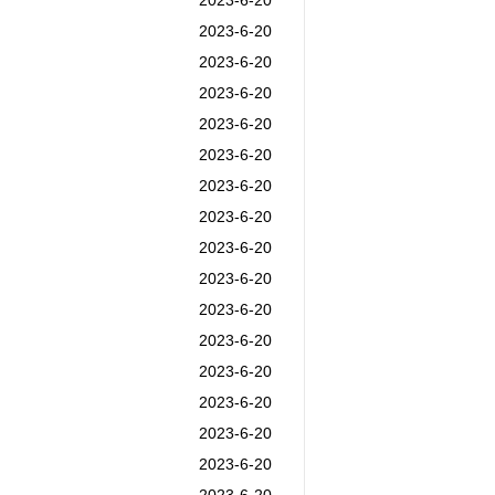
2023-6-20
2023-6-20
2023-6-20
2023-6-20
2023-6-20
2023-6-20
2023-6-20
2023-6-20
2023-6-20
2023-6-20
2023-6-20
2023-6-20
2023-6-20
2023-6-20
2023-6-20
2023-6-20