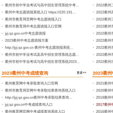
衢州市初中学业考试与高中招生管理系统中考…
2022衢
衢州中考志愿填报系统入口 https://220.191…
2022衢
衢州市教育局官网中考志愿填报入口
2022衢
衢州市教育局中考志愿填报入口官网
2022衢
jyj.qz.gov.cn中考志愿填报
2022衢
2023衢州中考志愿填报方案
2022衢
http://jyj.qz.gov.cn 衢州中考志愿填报系统…
2022衢
衢州市初中学业考试及高中招生管理系统志愿…
2022衢
衢州市初中学业考试与高中招生管理系统2023…
2022衢
2023衢州中考成绩查询
2023衢
更多>>
衢州教育网中考录取查询入口官网
2021衢
衢州市教育局官网中考录取结果查询系统入口
2020衢
http://jyj.qz.gov.cn衢州中考录取结果查询…
2019衢
jyj.qz.gov.cn中考成绩查询入口
2017衢
衢州教育网官网中考成绩查询系统入口
2016衢