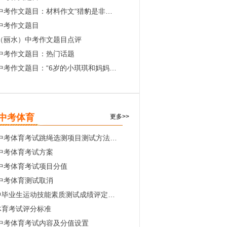
州中考作文题目：材料作文“猎豹是非…
州中考作文题目
州（丽水）中考作文题目点评
州中考作文题目：热门话题
州中考作文题目：“6岁的小琪琪和妈妈…
州中考体育
更多>>
州中考体育考试跳绳选测项目测试方法…
州中考体育考试方案
州中考体育考试项目分值
江中考体育测试取消
中毕业生运动技能素质测试成绩评定…
体育考试评分标准
州中考体育考试内容及分值设置