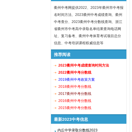
衢州中考网提供2022、2023年衢州市中考报
名时间方法、2023衢州中考成绩查询、衢州
中考查分、2023衢州中考分数线查询、浙江
省衢州市中考高中录取名单结果查询电话网
址、复习备考、衢州中考体育考试项目总分
信息、中考培训课程权威信息等
推荐阅读
2023衢州中考成绩查询时间方法
2022衢州中考分数线
2019衢州中考政策方案
2018衢州中考分数线
2017衢州中考分数线
2016衢州中考分数线
2015衢州中考分数线
最新2023中考信息
内丘中学录取分数线2023