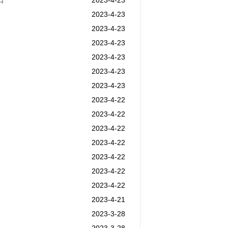
口
2023-4-23
2023-4-23
2023-4-23
2023-4-23
2023-4-23
2023-4-23
2023-4-23
2023-4-22
2023-4-22
2023-4-22
2023-4-22
2023-4-22
2023-4-22
2023-4-22
2023-4-21
2023-3-28