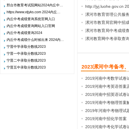
邢台市教育考试院网站2024内丘中…
http://jyj.luohe.go
https://www.xtjyks.com 2024内丘…
漯河市教育管理公共服务
内丘中考成绩查询系统官网入口
漯河市教育局官网中招
内丘中考成绩查询网站入口官网
漯河市教育局中考成绩查
内丘中考成绩查询2024
漯河教育网中考录取查询
内丘中考成绩什么时候出来 2024内…
宁晋中学录取分数线2023
宁晋一中录取分数线2023
宁晋二中录取分数线2023
2023漯河中考备考
宁晋五中录取分数线2023
2019河南中考数学试卷
2019河南中考英语答案
2019河南中招英语试卷
2019河南中考物理答案
2019年河南中考物理试
2019河南中招化学答案
2019河南中考化学试