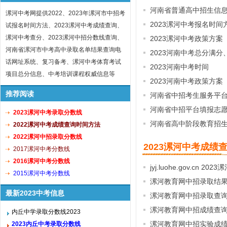
河南省普通高中招生信
漯河中考网提供2022、2023年漯河市中招考
2023漯河中考报名时间
试报名时间方法、2023漯河中考成绩查询、
漯河中考查分、2023漯河中招分数线查询、
2023漯河中考政策方案
河南省漯河市中考高中录取名单结果查询电
2023河南中考总分满
话网址系统、复习备考、漯河中考体育考试
2023河南中考时间
项目总分信息、中考培训课程权威信息等
2023河南中考政策方案
推荐阅读
河南省中招考生服务平台
河南省中招平台填报志愿
2023漯河中考录取分数线
河南省高中阶段教育招生
2022漯河中考成绩查询时间方法
2022漯河中招录取分数线
2023漯河中考成绩
2017漯河中考分数线
2016漯河中考分数线
jyj.luohe.gov.cn
2015漯河中考分数线
漯河教育网中招录取结果
最新2023中考信息
漯河教育网中招录取查询
漯河教育网中招成绩查询
内丘中学录取分数线2023
漯河教育网中招实验成绩
2023内丘中考录取分数线