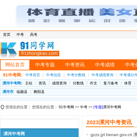
首页
中考
高考
网站首页
中考专题
中考资讯
中考成绩
中考
91中考网:
中考首页
中考信息
中考分数线
中考成绩查询
中考满分
漯河中考网:
主站
资讯
成绩查询
分数线
作文
复习备考
体育
漯河市
临颍县
舞阳县
您现在的位置： 您现在的位置：
91中考网
>>
中考
>>
[专题]
漯河中考网
2023漯河中考资讯
漯河中考网
gzzs.jyt.henan.go