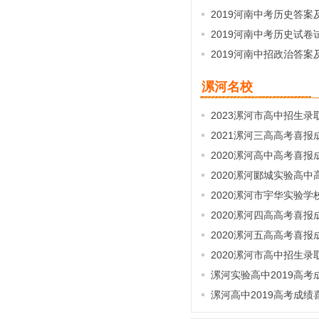
2019河南中考历史答案
2019河南中考历史试卷
2019河南中招政治答案
漯河名校
2023漯河市高中招生录
2021漯河三高高考喜
2020漯河高中高考喜
2020漯河郾城实验高
2020漯河市宇华实验
2020漯河四高高考喜
2020漯河五高高考喜
2020漯河市高中招生录
漯河实验高中2019高
漯河高中2019高考成