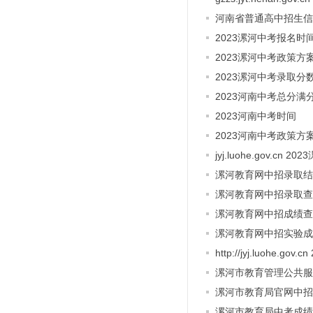
河南省普通高中招生信
2023漯河中考报名时
2023漯河中考政策方
2023漯河中考录取分
2023河南中考总分
2023河南中考时间
2023河南中考政策方
jyj.luohe.gov.
漯河教育网中招录取结
漯河教育网中招录取查
漯河教育网中招成绩查
漯河教育网中招实验成
http://jyj.luohe
漯河市教育管理公共服
漯河市教育局官网中招
漯河市教育局中考成绩