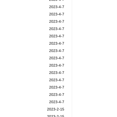
2023-4-7
2023-4-7
2023-4-7
2023-4-7
2023-4-7
2023-4-7
2023-4-7
2023-4-7
2023-4-7
2023-4-7
2023-4-7
2023-4-7
2023-4-7
2023-4-7
2023-2-15
2023-2-15