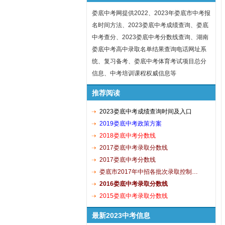
娄底中考网提供2022、2023年娄底市中考报
名时间方法、2023娄底中考成绩查询、娄底
中考查分、2023娄底中考分数线查询、湖南
娄底中考高中录取名单结果查询电话网址系
统、复习备考、娄底中考体育考试项目总分
信息、中考培训课程权威信息等
推荐阅读
2023娄底中考成绩查询时间及入口
2019娄底中考政策方案
2018娄底中考分数线
2017娄底中考录取分数线
2017娄底中考分数线
娄底市2017年中招各批次录取控制…
2016娄底中考录取分数线
2015娄底中考录取分数线
最新2023中考信息