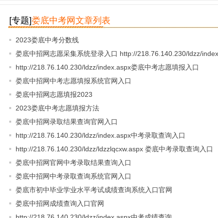
[专题]
娄底中考网文章列表
2023娄底中考分数线
娄底中招网志愿采集系统登录入口 http://218.76.140.230/ldzz/index
http://218.76.140.230/ldzz/index.aspx娄底中考志愿填报入口
娄底中招网中考志愿填报系统官网入口
娄底中招网志愿填报2023
2023娄底中考志愿填报方法
娄底中招网录取结果查询官网入口
http://218.76.140.230/ldzz/index.aspx中考录取查询入口
http://218.76.140.230/ldzz/ldzzlqcxw.aspx 娄底中考录取查询入口
娄底中招网官网中考录取结果查询入口
娄底中招网中考录取查询系统官网入口
娄底市初中毕业学业水平考试成绩查询系统入口官网
娄底中招网成绩查询入口官网
http://218.76.140.230/ldzz/index.aspx中考成绩查询