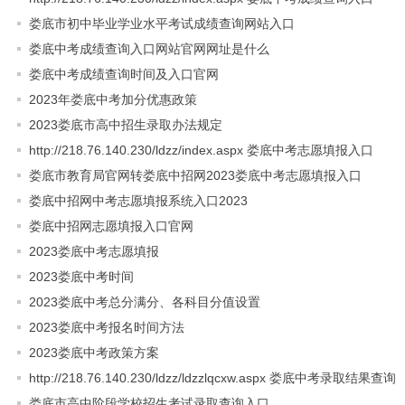
娄底市初中毕业学业水平考试成绩查询网站入口
娄底中考成绩查询入口网站官网网址是什么
娄底中考成绩查询时间及入口官网
2023年娄底中考加分优惠政策
2023娄底市高中招生录取办法规定
http://218.76.140.230/ldzz/index.aspx 娄底中考志愿填报入口
娄底市教育局官网转娄底中招网2023娄底中考志愿填报入口
娄底中招网中考志愿填报系统入口2023
娄底中招网志愿填报入口官网
2023娄底中考志愿填报
2023娄底中考时间
2023娄底中考总分满分、各科目分值设置
2023娄底中考报名时间方法
2023娄底中考政策方案
http://218.76.140.230/ldzz/ldzzlqcxw.aspx 娄底中考录取结果查询
娄底市高中阶段学校招生考试录取查询入口