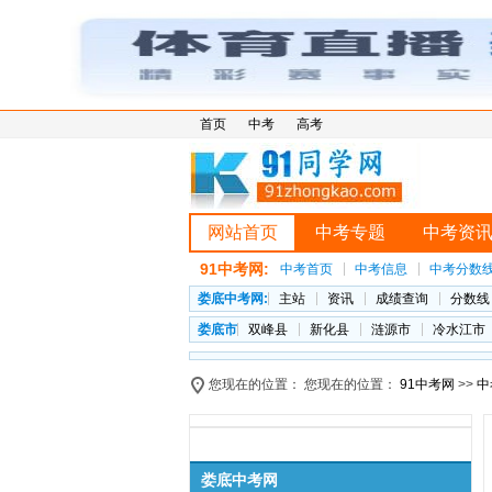
首页
中考
高考
网站首页
中考专题
中考资
91中考网:
中考首页
中考信息
中考分数
娄底中考网:
主站
资讯
成绩查询
分数线
娄底市
双峰县
新化县
涟源市
冷水江市
您现在的位置： 您现在的位置：
91中考网
>>
中
娄底中考网