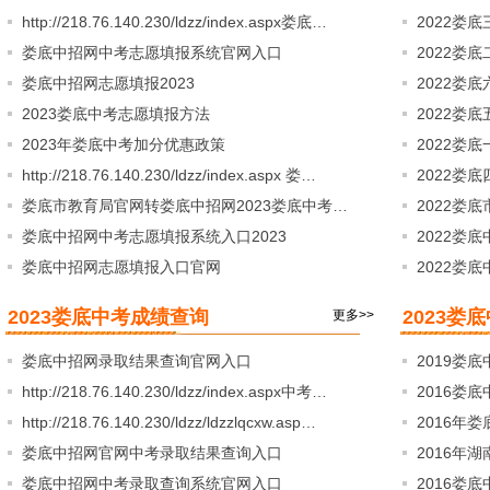
http://218.76.140.230/ldzz/index.aspx娄底…
2022娄
娄底中招网中考志愿填报系统官网入口
2022娄
娄底中招网志愿填报2023
2022娄
2023娄底中考志愿填报方法
2022娄
2023年娄底中考加分优惠政策
2022娄
http://218.76.140.230/ldzz/index.aspx 娄…
2022娄
娄底市教育局官网转娄底中招网2023娄底中考…
2022娄
娄底中招网中考志愿填报系统入口2023
2022娄
娄底中招网志愿填报入口官网
2022娄
2023娄底中考成绩查询
2023娄
更多>>
娄底中招网录取结果查询官网入口
2019娄底
http://218.76.140.230/ldzz/index.aspx中考…
2016娄
http://218.76.140.230/ldzz/ldzzlqcxw.asp…
2016年
娄底中招网官网中考录取结果查询入口
2016年
娄底中招网中考录取查询系统官网入口
2016娄