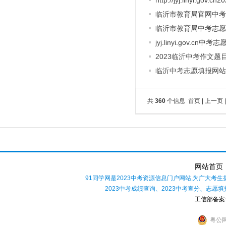
http://jyj.linyi.
临沂市教育局官网中考
临沂市教育局中考志愿
jyj.linyi.gov.cn中考
2023临沂中考作文题
临沂中考志愿填报网站入口 htt
共
360
个信息 首页 | 上一页 
网站首页
91同学网是2023中考资源信息门户网站,为广大考生
2023中考成绩查询、2023中考查分、志愿
工信部备案号
粤公网