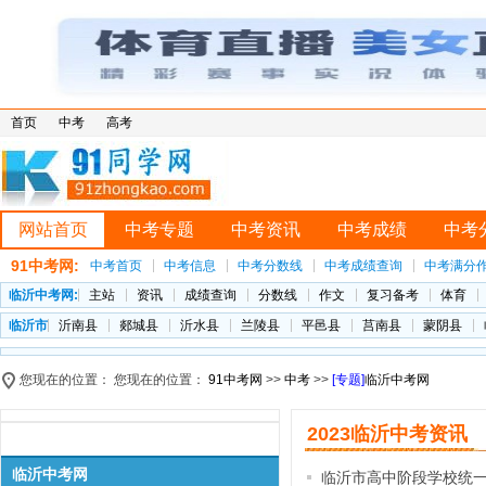
首页
中考
高考
网站首页
中考专题
中考资讯
中考成绩
中考
91中考网:
中考首页
中考信息
中考分数线
中考成绩查询
中考满分
临沂中考网:
主站
资讯
成绩查询
分数线
作文
复习备考
体育
临沂市
沂南县
郯城县
沂水县
兰陵县
平邑县
莒南县
蒙阴县
您现在的位置： 您现在的位置：
91中考网
>>
中考
>>
[专题]
临沂中考网
2023临沂中考资讯
临沂中考网
临沂市高中阶段学校统