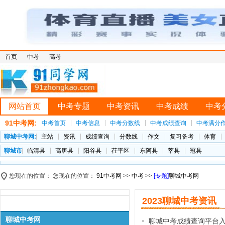
首页
中考
高考
网站首页
中考专题
中考资讯
中考成绩
中考
91中考网:
中考首页
中考信息
中考分数线
中考成绩查询
中考满分
聊城中考网:
主站
资讯
成绩查询
分数线
作文
复习备考
体育
聊城市
临清县
高唐县
阳谷县
茌平区
东阿县
莘县
冠县
您现在的位置： 您现在的位置：
91中考网
>>
中考
>>
[专题]
聊城中考网
2023聊城中考资讯
聊城中考网
聊城中考成绩查询平台