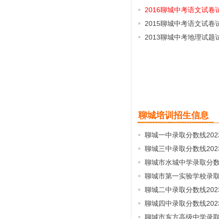
2016聊城中考语文试卷
2015聊城中考语文试卷
2013聊城中考地理试题
聊城培训招生信息
聊城一中录取分数线202
聊城三中录取分数线202
聊城市水城中学录取分数线
聊城市第一实验学校录取分
聊城二中录取分数线202
聊城四中录取分数线202
聊城市东方高级中学录取分