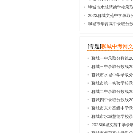
聊城市水城慧德学校录取分
2023聊城文苑中学录取
聊城市华育高中录取分数线
[专题]
聊城中考网
聊城一中录取分数线20
聊城三中录取分数线20
聊城市水城中学录取分数
聊城市第一实验学校录取
聊城二中录取分数线20
聊城四中录取分数线20
聊城市东方高级中学录取
聊城市水城慧德学校录取
2023聊城文苑中学录