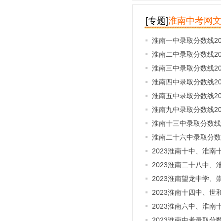
[专题]
淮南中考网
淮南一中录取分数线20
淮南二中录取分数线20
淮南三中录取分数线20
淮南四中录取分数线20
淮南五中录取分数线20
淮南九中录取分数线20
淮南十三中录取分数线2
淮南二十六中录取分数线
2023淮南十中、淮
2023淮南二十八中
2023淮南望龙中学
2023淮南十四中、
2023淮南六中、淮
2023淮南中考录取分