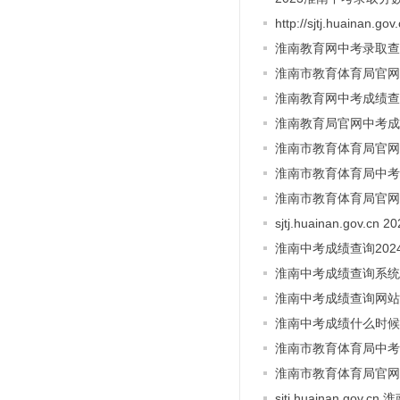
http://sjtj.huai
淮南教育网中考录取查
淮南市教育体育局官网
淮南教育网中考成绩查
淮南教育局官网中考成
淮南市教育体育局官网
淮南市教育体育局中考
淮南市教育体育局官网
sjtj.huainan.go
淮南中考成绩查询202
淮南中考成绩查询系统
淮南中考成绩查询网站
淮南中考成绩什么时候
淮南市教育体育局中考
淮南市教育体育局官网
sjtj.huainan.go