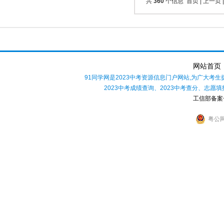
共
360
个信息 首页 | 上一页 
网站首页
91同学网是2023中考资源信息门户网站,为广大考生
2023中考成绩查询、2023中考查分、志愿
工信部备案号
粤公网