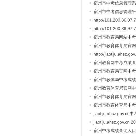
宿州市中考信息管理系统入口 h
宿州市中考信息管理平
http://101.200.3
http://101.200.3
宿州市教育局网站中考
宿州市教育体育局官网
http://jiaotiju.a
宿州教育网中考成绩查
宿州市教育局官网中考
宿州市教体局中考成绩
宿州教育体育局官网中
宿州市教育体育局官网
宿州市教育体育局中考
jiaotiju.ahsz.gov
jiaotiju.ahsz.go
宿州中考成绩查询入口