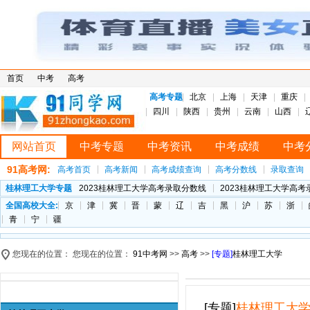
首页
中考
高考
高考专题
北京
上海
天津
重庆
四川
陕西
贵州
云南
山西
网站首页
中考专题
中考资讯
中考成绩
中考
91高考网:
高考首页
高考新闻
高考成绩查询
高考分数线
录取查询
桂林理工大学专题
2023桂林理工大学高考录取分数线
2023桂林理工大学高考
全国高校大全:
京
津
冀
晋
蒙
辽
吉
黑
沪
苏
浙
青
宁
疆
您现在的位置： 您现在的位置：
91中考网
>>
高考
>>
[专题]
桂林理工大学
[专题]
桂林理工大