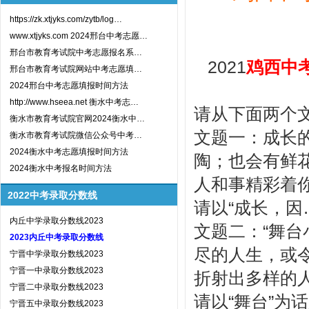
https://zk.xtjyks.com/zytb/log…
www.xtjyks.com 2024邢台中考志愿…
邢台市教育考试院中考志愿报名系…
2021
鸡西中
邢台市教育考试院网站中考志愿填…
2024邢台中考志愿填报时间方法
http://www.hseea.net 衡水中考志…
请从下面两个
衡水市教育考试院官网2024衡水中…
文题一：成长
衡水市教育考试院微信公众号中考…
2024衡水中考志愿填报时间方法
陶；也会有鲜花
2024衡水中考报名时间方法
人和事精彩着
2022中考录取分数线
请以“成长，因
内丘中学录取分数线2023
文题二：“舞台
2023内丘中考录取分数线
尽的人生，或
宁晋中学录取分数线2023
宁晋一中录取分数线2023
折射出多样的人
宁晋二中录取分数线2023
请以“舞台”为
宁晋五中录取分数线2023