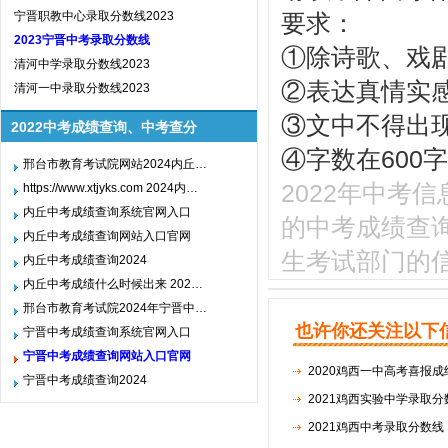
宁晋职教中心录取分数线2023
要求：
2023宁晋中考录取分数线
①除诗歌、戏
清河中学录取分数线2023
②表达真情实
清河一中录取分数线2023
③文中不得出
2022中考成绩查询、中考查分
④字数在600
邢台市教育考试院网站2024内丘…
2022年中考信息
https://www.xtjyks.com 2024内…
内丘中考成绩查询系统官网入口
的中考成绩查
内丘中考成绩查询网站入口官网
生考试部门的
内丘中考成绩查询2024
内丘中考成绩什么时候出来 202…
邢台市教育考试院2024年宁晋中…
也许你还关注以下
宁晋中考成绩查询系统官网入口
宁晋中考成绩查询网站入口官网
2020鸡西一中高考喜报
宁晋中考成绩查询2024
2021鸡西实验中学录取分
2021鸡西中考录取分数线