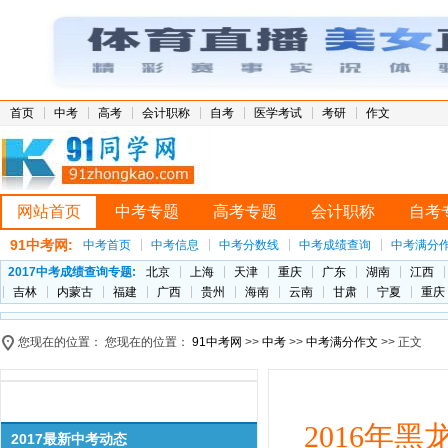
首页
中考
高考
会计职称
自考
医学考试
考研
作文
网站首页
中考专题
高考专题
会计职称
自考
91中考网:
中考首页
中考信息
中考分数线
中考成绩查询
中考满分
2017中考成绩查询专题:
北京
上海
天津
重庆
广东
湖南
江西
吉林
内蒙古
福建
广西
贵州
海南
云南
甘肃
宁夏
重庆
您现在的位置： 您现在的位置：
91中考网
>>
中考
>>
中考满分作文
>> 正文
2016年
2017最新中考动态