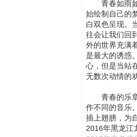
青春如雨如风
始绘制自己的
白双色呈现。
往会让我们回
外的世界充满
是最大的诱惑
心，但是当站
无数次动情的
青春的乐章永
作不同的音乐
插上翅膀，为
2016年黑龙