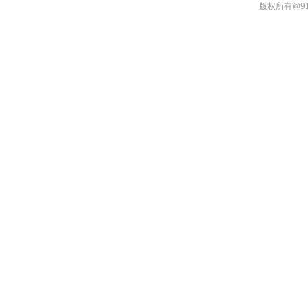
版权所有@91