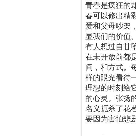
青春是疯狂的
春可以修出精
爱和父母吵架
显我们的价值
有人想过自甘
在未开放前都
间，和方式。
样的眼光看待
理想的时刻给
的心灵。张扬
名义扼杀了花
要因为害怕悲