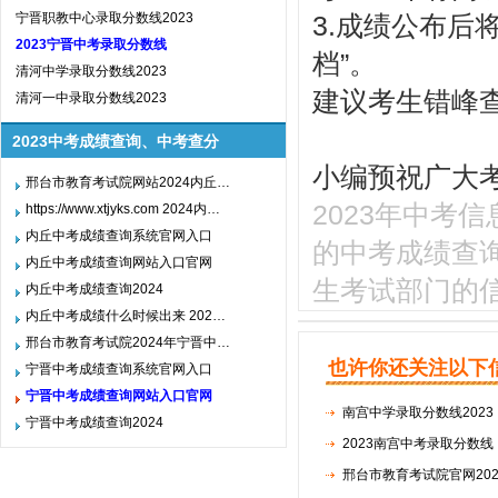
宁晋职教中心录取分数线2023
3.成绩公布后
2023宁晋中考录取分数线
档”。
清河中学录取分数线2023
建议考生错峰
清河一中录取分数线2023
2023中考成绩查询、中考查分
小编预祝广大
邢台市教育考试院网站2024内丘…
2023年中考信息
https://www.xtjyks.com 2024内…
内丘中考成绩查询系统官网入口
的中考成绩查
内丘中考成绩查询网站入口官网
生考试部门的
内丘中考成绩查询2024
内丘中考成绩什么时候出来 202…
邢台市教育考试院2024年宁晋中…
也许你还关注以下
宁晋中考成绩查询系统官网入口
宁晋中考成绩查询网站入口官网
南宫中学录取分数线2023
宁晋中考成绩查询2024
2023南宫中考录取分数线
邢台市教育考试院官网20