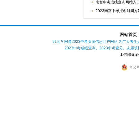
南宫中考成绩查询网站入
2023南宫中考报名时间方
网站首页
91同学网是2023中考资源信息门户网站,为广大考生
2023中考成绩查询、2023中考查分、志愿
工信部备案号
粤公网